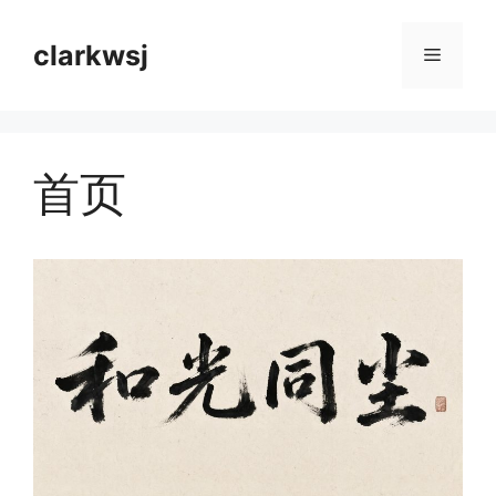
跳
至
clarkwsj
菜
内
容
单
首页