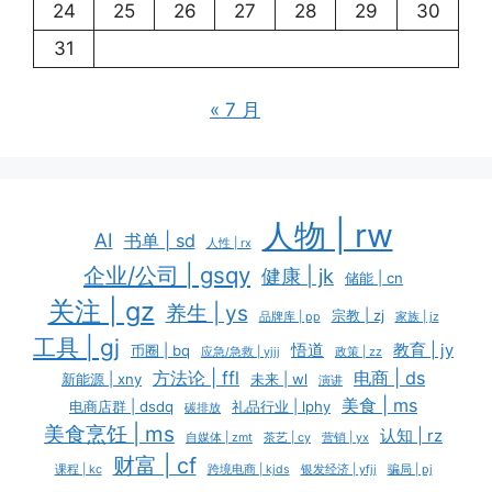
24
25
26
27
28
29
30
31
« 7 月
人物 | rw
AI
书单 | sd
人性 | rx
企业/公司 | gsqy
健康 | jk
储能 | cn
关注 | gz
养生 | ys
宗教 | zj
品牌库 | pp
家族 | jz
工具 | gj
悟道
教育 | jy
币圈 | bq
应急/急救 | yjjj
政策 | zz
方法论 | ffl
电商 | ds
新能源 | xny
未来 | wl
演讲
美食 | ms
电商店群 | dsdq
礼品行业 | lphy
碳排放
美食烹饪 | ms
认知 | rz
自媒体 | zmt
茶艺 | cy
营销 | yx
财富 | cf
课程 | kc
跨境电商 | kjds
银发经济 | yfjj
骗局 | pj